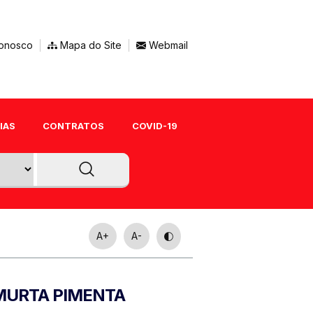
onosco
Mapa do Site
Webmail
IAS
CONTRATOS
COVID-19
A+
A-
L MURTA PIMENTA