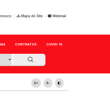
onosco
Mapa do Site
Webmail
IAS
CONTRATOS
COVID-19
A+
A-